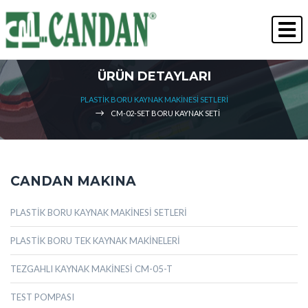
" Kalite Her Zaman Kazanır "
İNSAN KAYNAKLARI
ÜRÜN DETAYLARI
PLASTİK BORU KAYNAK MAKİNESİ SETLERİ
CM-02-SET BORU KAYNAK SETİ
CANDAN MAKINA
PLASTİK BORU KAYNAK MAKİNESİ SETLERİ
PLASTİK BORU TEK KAYNAK MAKİNELERİ
TEZGAHLI KAYNAK MAKİNESİ CM-05-T
TEST POMPASI