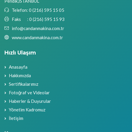
Pendik,İSTANBUL
Telefon:
0 (216) 595 15 05
Faks :
0 (216) 595 15 93
info@candanmakina.com.tr
www.candanmakina.com.tr
Hızlı Ulaşım
Anasayfa
Hakkımızda
Sertifikalarımız
Fotoğraf ve Videolar
Haberler & Duyurular
Yönetim Kadromuz
İletişim