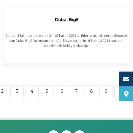
Dubai Big5
Candan Makina ailesi olarak 24 - 27 Kasım 2025 tarihleri arasında gerçekleşecek
olan Dubai Big5 fuarından siz değerli ziyaretçilerimizi Stand 3 C111 numaralı
Standımızda bekliyor olacağız.
2
3
4
5
6
7
8
9
»