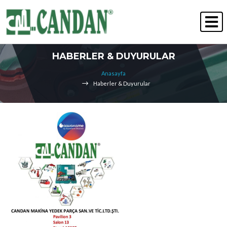
" Kalite Her Zaman Kazanır "
İNSAN KAYNAKLARI
HABERLER & DUYURULAR
Anasayfa
Haberler & Duyurular