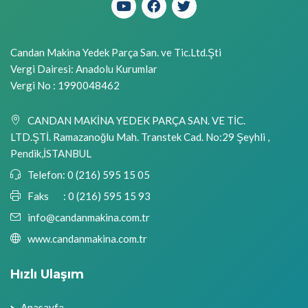
Candan Makina Yedek Parça San. ve Tic.Ltd.Şti
Vergi Dairesi: Anadolu Kurumlar
Vergi No : 1990048462
CANDAN MAKİNA YEDEK PARÇA SAN. VE TİC.
LTD.ŞTİ. Ramazanoğlu Mah. Transtek Cad. No:29 Şeyhli ,
Pendik,İSTANBUL
Telefon:
0 (216) 595 15 05
Faks :
0 (216) 595 15 93
info@candanmakina.com.tr
www.candanmakina.com.tr
Hızlı Ulaşım
Anasayfa