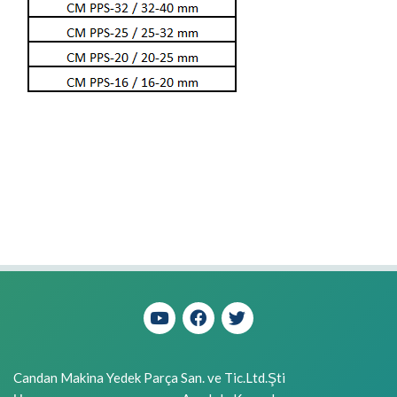
Candan Makina Yedek Parça San. ve Tic.Ltd.Şti