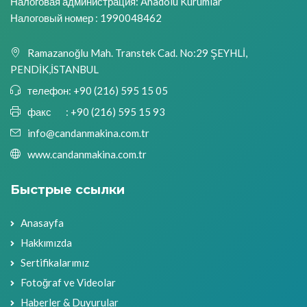
Налоговая администрация: Anadolu Kurumlar
Налоговый номер : 1990048462
Ramazanoğlu Mah. Transtek Cad. No:29 ŞEYHLİ,
PENDİK,İSTANBUL
телефон:
+90 (216) 595 15 05
факс :
+90 (216) 595 15 93
info@candanmakina.com.tr
www.candanmakina.com.tr
Быстрые ссылки
Anasayfa
Hakkımızda
Sertifikalarımız
Fotoğraf ve Videolar
Haberler & Duyurular